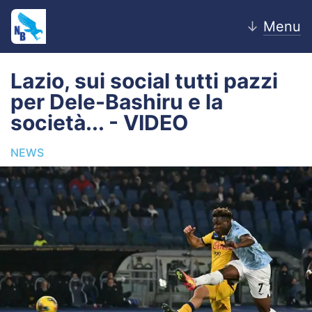
↓
Menu
Lazio, sui social tutti pazzi
per Dele-Bashiru e la
Home
società... - VIDEO
News
NEWS
Editoriale
Pagelle
Settore Giovanile
Lazio Women
Calciomercato