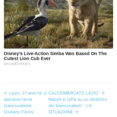
←
Lazio, 21 anni fa' ci
CALCIOMERCATO LAZIO - Il
lasciava l'eroe
Napoli si tuffa su un obiettivo
biancoceleste
dei biancocelesti - LA
Giuliano Fiorini
SITUAZIONE
→