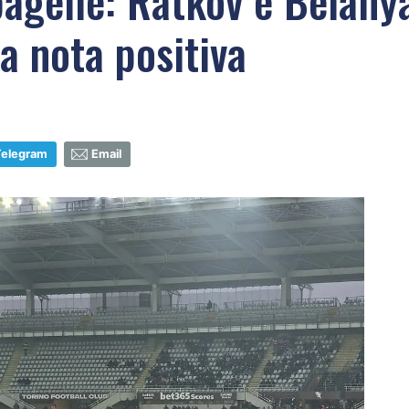
 pagelle: Ratkov e Belahy
a nota positiva
Telegram
Email