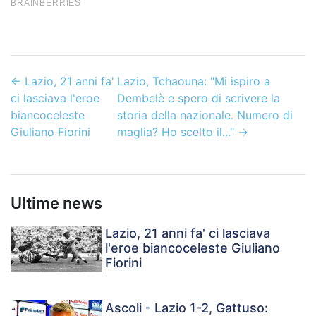
←
Lazio, 21 anni fa'
Lazio, Tchaouna: "Mi ispiro a
ci lasciava l'eroe
Dembelè e spero di scrivere la
biancoceleste
storia della nazionale. Numero di
Giuliano Fiorini
maglia? Ho scelto il..."
→
Ultime news
Lazio, 21 anni fa' ci lasciava
l'eroe biancoceleste Giuliano
Fiorini
Ascoli - Lazio 1-2, Gattuso: