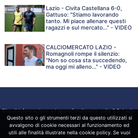
Lazio - Civita Castellana 6-0,
Gattuso: "Stiamo lavorando
tanto. Mi piace allenare questi
ragazzi e sul mercato..." - VIDEO
CALCIOMERCATO LAZIO -
Romagnoli rompe il silenzio:
"Non so cosa sta succedendo,
ma oggi mi alleno..." - VIDEO
Sito di informazione ed approfondimento sulla S.S. Lazio.
Questo sito o gli strumenti terzi da questo utilizzati si
Diretto da Franco Capodaglio
avvalgono di cookie necessari al funzionamento ed
utili alle finalità illustrate nella cookie policy. Se vuoi
Powered by
SpheraHouse