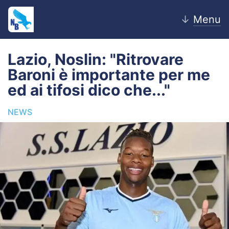
↓
Menu
Lazio, Noslin: "Ritrovare
Baroni è importante per me
Home
ed ai tifosi dico che..."
News
NEWS
Editoriale
Pagelle
Settore Giovanile
Lazio Women
Calciomercato