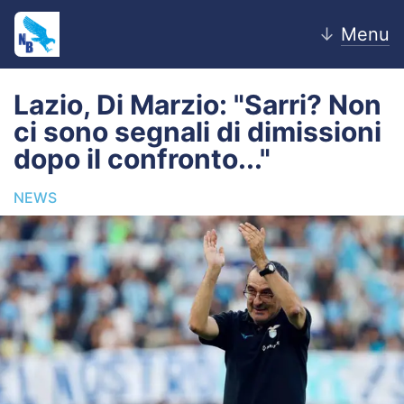
↓
Menu
Lazio, Di Marzio: "Sarri? Non
ci sono segnali di dimissioni
Home
dopo il confronto..."
News
NEWS
Editoriale
Pagelle
Settore Giovanile
Lazio Women
Calciomercato