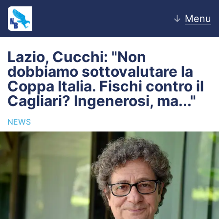
↓
Menu
Lazio, Cucchi: "Non
dobbiamo sottovalutare la
Home
Coppa Italia. Fischi contro il
Cagliari? Ingenerosi, ma..."
News
NEWS
Editoriale
Pagelle
Settore Giovanile
Lazio Women
Calciomercato