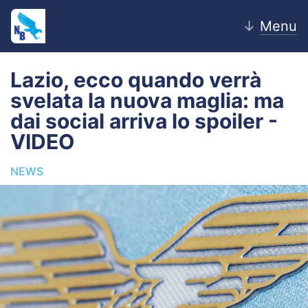
↓
Menu
Lazio, ecco quando verrà
svelata la nuova maglia: ma
Home
dai social arriva lo spoiler -
VIDEO
News
NEWS
Editoriale
Pagelle
Settore Giovanile
Lazio Women
Calciomercato