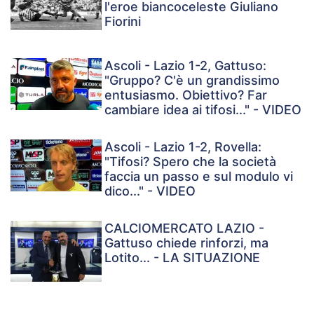
l'eroe biancoceleste Giuliano
Fiorini
Ascoli - Lazio 1-2, Gattuso:
"Gruppo? C'è un grandissimo
entusiasmo. Obiettivo? Far
cambiare idea ai tifosi..." - VIDEO
Ascoli - Lazio 1-2, Rovella:
"Tifosi? Spero che la società
faccia un passo e sul modulo vi
dico..." - VIDEO
CALCIOMERCATO LAZIO -
Gattuso chiede rinforzi, ma
Lotito... - LA SITUAZIONE