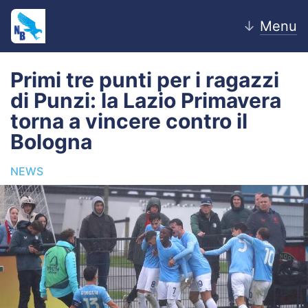
↓
Menu
Primi tre punti per i ragazzi
di Punzi: la Lazio Primavera
Home
torna a vincere contro il
Bologna
News
NEWS
Editoriale
Pagelle
Settore Giovanile
Lazio Women
Calciomercato