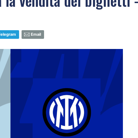
ia la vendita dei bigliett
Telegram
Email