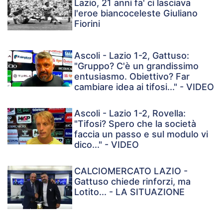
Lazio, 21 anni fa' ci lasciava
l'eroe biancoceleste Giuliano
Fiorini
Ascoli - Lazio 1-2, Gattuso:
"Gruppo? C'è un grandissimo
entusiasmo. Obiettivo? Far
cambiare idea ai tifosi..." - VIDEO
Ascoli - Lazio 1-2, Rovella:
"Tifosi? Spero che la società
faccia un passo e sul modulo vi
dico..." - VIDEO
CALCIOMERCATO LAZIO -
Gattuso chiede rinforzi, ma
Lotito... - LA SITUAZIONE