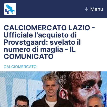
↓
Menu
CALCIOMERCATO LAZIO -
Ufficiale l'acquisto di
Home
Provstgaard: svelato il
numero di maglia - IL
News
COMUNICATO
Editoriale
CALCIOMERCATO
Pagelle
Settore Giovanile
Lazio Women
Calciomercato