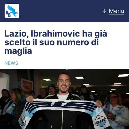
↓
Menu
Lazio, Ibrahimovic ha già
scelto il suo numero di
Home
maglia
News
NEWS
Editoriale
Pagelle
Settore Giovanile
Lazio Women
Calciomercato