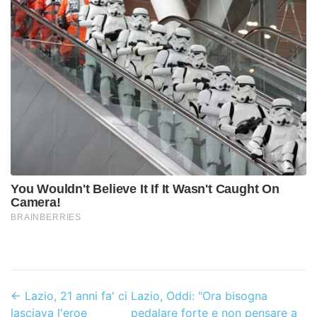
←
Lazio, 21 anni fa' ci
Lazio, Oddi: "Ora bisogna
lasciava l'eroe
pedalare forte e non pensare a