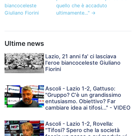
biancoceleste
quello che è accaduto
Giuliano Fiorini
ultimamente..."
→
Ultime news
Lazio, 21 anni fa' ci lasciava
l'eroe biancoceleste Giuliano
Fiorini
Ascoli - Lazio 1-2, Gattuso:
"Gruppo? C'è un grandissimo
entusiasmo. Obiettivo? Far
cambiare idea ai tifosi..." - VIDEO
Ascoli - Lazio 1-2, Rovella:
"Tifosi? Spero che la società