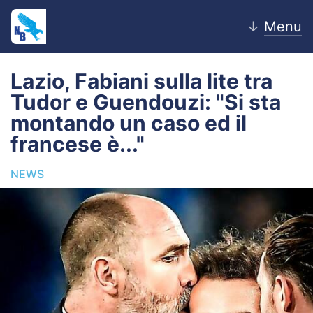
↓
Menu
Lazio, Fabiani sulla lite tra
Tudor e Guendouzi: "Si sta
Home
montando un caso ed il
francese è..."
News
NEWS
Editoriale
Pagelle
Settore Giovanile
Lazio Women
Calciomercato