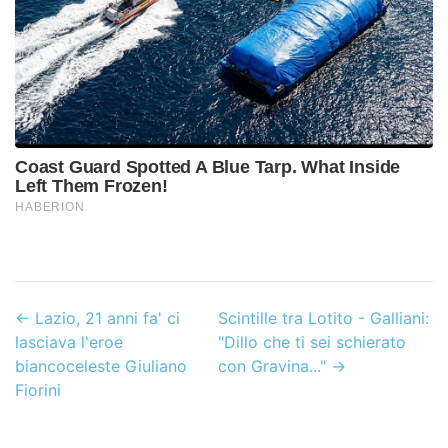
←
Lazio, 21 anni fa' ci
Scintille tra Lotito - Galliani:
lasciava l'eroe
"Dillo che ti sei schierato
biancoceleste Giuliano
con Gravina..."
→
Fiorini