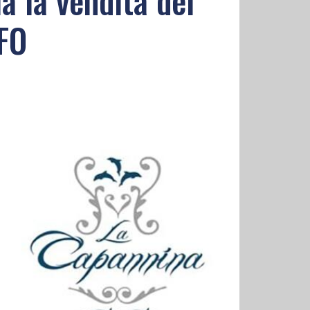
a la vendita dei
NFO