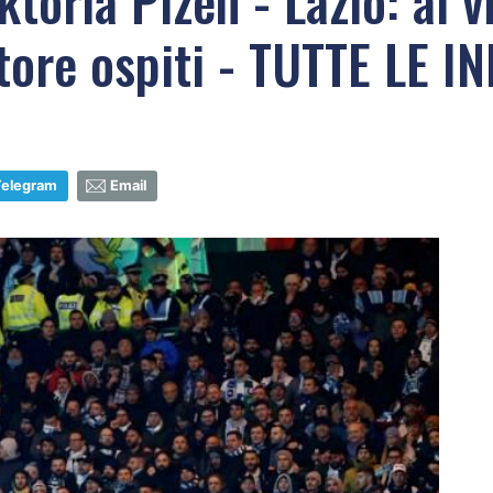
toria Plzen - Lazio: al vi
ttore ospiti - TUTTE LE I
Telegram
Email