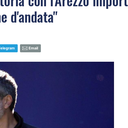
toria con l'Arezzo impor
ne d'andata"
Telegram
Email