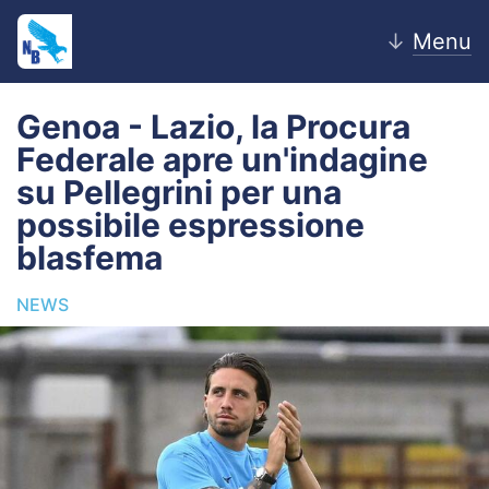
↓
Menu
Genoa - Lazio, la Procura
Federale apre un'indagine
Home
su Pellegrini per una
possibile espressione
News
blasfema
Editoriale
NEWS
Pagelle
Settore Giovanile
Lazio Women
Calciomercato