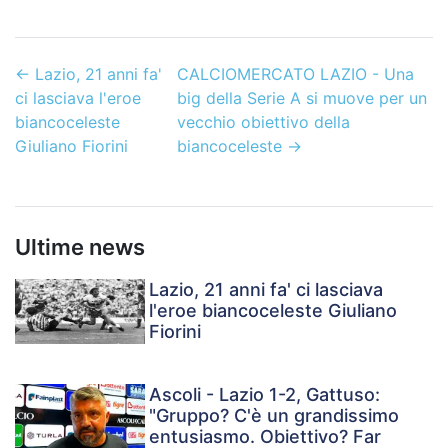
←
Lazio, 21 anni fa'
CALCIOMERCATO LAZIO - Una
ci lasciava l'eroe
big della Serie A si muove per un
biancoceleste
vecchio obiettivo della
Giuliano Fiorini
biancoceleste
→
Ultime news
Lazio, 21 anni fa' ci lasciava
l'eroe biancoceleste Giuliano
Fiorini
Ascoli - Lazio 1-2, Gattuso:
"Gruppo? C'è un grandissimo
entusiasmo. Obiettivo? Far