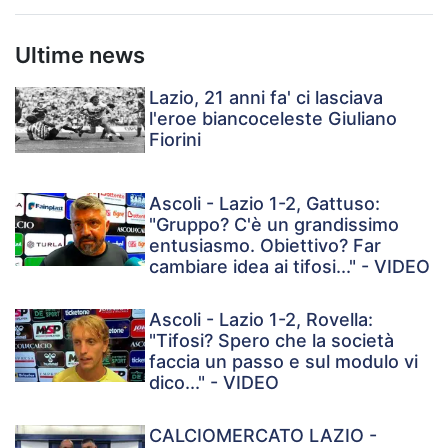
Ultime news
Lazio, 21 anni fa' ci lasciava
l'eroe biancoceleste Giuliano
Fiorini
Ascoli - Lazio 1-2, Gattuso:
"Gruppo? C'è un grandissimo
entusiasmo. Obiettivo? Far
cambiare idea ai tifosi..." - VIDEO
Ascoli - Lazio 1-2, Rovella:
"Tifosi? Spero che la società
faccia un passo e sul modulo vi
dico..." - VIDEO
CALCIOMERCATO LAZIO -