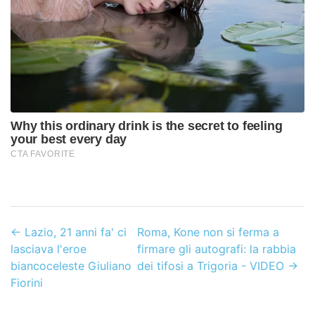
←
Lazio, 21 anni fa' ci
Roma, Kone non si ferma a
lasciava l'eroe
firmare gli autografi: la rabbia
biancoceleste Giuliano
dei tifosi a Trigoria - VIDEO
→
Fiorini