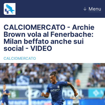
↓
Menu
CALCIOMERCATO - Archie
Brown vola al Fenerbache:
Home
Milan beffato anche sui
social - VIDEO
News
CALCIOMERCATO
Editoriale
Pagelle
Settore Giovanile
Lazio Women
Calciomercato