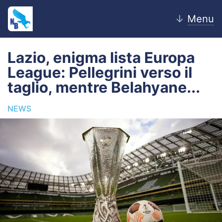
↓
Menu
Lazio, enigma lista Europa
League: Pellegrini verso il
Home
taglio, mentre Belahyane...
News
NEWS
Editoriale
Pagelle
Settore Giovanile
Lazio Women
Calciomercato