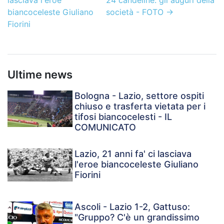
lasciava l'eroe
24 candeline: gli auguri della
biancoceleste Giuliano
società - FOTO
→
Fiorini
Ultime news
Bologna - Lazio, settore ospiti
chiuso e trasferta vietata per i
tifosi biancocelesti - IL
COMUNICATO
Lazio, 21 anni fa' ci lasciava
l'eroe biancoceleste Giuliano
Fiorini
Ascoli - Lazio 1-2, Gattuso:
"Gruppo? C'è un grandissimo