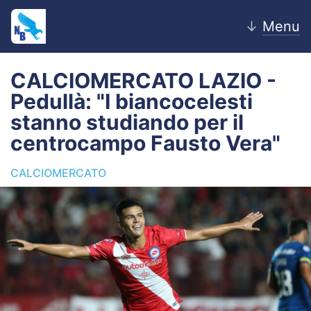
↓
Menu
CALCIOMERCATO LAZIO -
Pedullà: "I biancocelesti
Home
stanno studiando per il
centrocampo Fausto Vera"
News
CALCIOMERCATO
Editoriale
Pagelle
Settore Giovanile
Lazio Women
Calciomercato