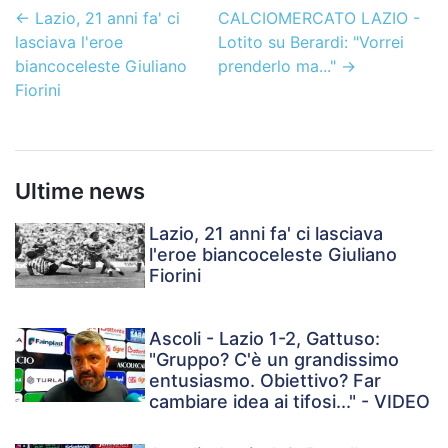
←
Lazio, 21 anni fa' ci
CALCIOMERCATO LAZIO -
lasciava l'eroe
Lotito su Berardi: "Vorrei
biancoceleste Giuliano
prenderlo ma..."
→
Fiorini
Ultime news
Lazio, 21 anni fa' ci lasciava
l'eroe biancoceleste Giuliano
Fiorini
Ascoli - Lazio 1-2, Gattuso:
"Gruppo? C'è un grandissimo
entusiasmo. Obiettivo? Far
cambiare idea ai tifosi..." - VIDEO