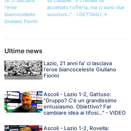
fa' ci lasciava
su Casadei: "Il Chelsea ha
l'eroe
accettato l'offerta, ma ci sono due
biancoceleste
soluzioni..." - I DETTAGLI
→
Giuliano Fiorini
Ultime news
Lazio, 21 anni fa' ci lasciava
l'eroe biancoceleste Giuliano
Fiorini
Ascoli - Lazio 1-2, Gattuso:
"Gruppo? C'è un grandissimo
entusiasmo. Obiettivo? Far
cambiare idea ai tifosi..." - VIDEO
Ascoli - Lazio 1-2, Rovella: