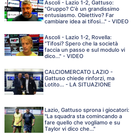
Ascoli - Lazio 1-2, Gattuso:
"Gruppo? C'è un grandissimo
entusiasmo. Obiettivo? Far
cambiare idea ai tifosi..." - VIDEO
Ascoli - Lazio 1-2, Rovella:
"Tifosi? Spero che la società
faccia un passo e sul modulo vi
dico..." - VIDEO
CALCIOMERCATO LAZIO -
Gattuso chiede rinforzi, ma
Lotito... - LA SITUAZIONE
Lazio, Gattuso sprona i giocatori:
"La squadra sta comincando a
fare quello che vogliamo e su
Taylor vi dico che..."