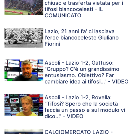
chiuso e trasferta vietata per i
tifosi biancocelesti - IL
COMUNICATO
Lazio, 21 anni fa' ci lasciava
l'eroe biancoceleste Giuliano
Fiorini
Ascoli - Lazio 1-2, Gattuso:
"Gruppo? C'è un grandissimo
entusiasmo. Obiettivo? Far
cambiare idea ai tifosi..." - VIDEO
Ascoli - Lazio 1-2, Rovella:
"Tifosi? Spero che la società
faccia un passo e sul modulo vi
dico..." - VIDEO
CALCIOMERCATO LAZIO -