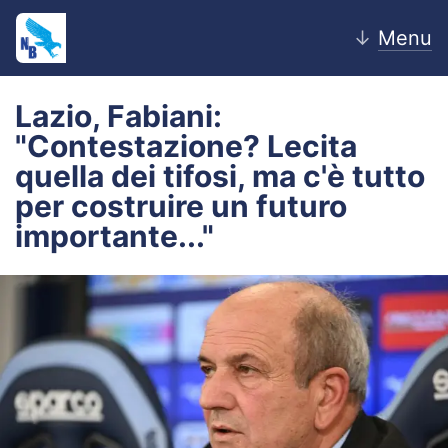
↓
Menu
Lazio, Fabiani:
"Contestazione? Lecita
Home
quella dei tifosi, ma c'è tutto
per costruire un futuro
News
importante..."
Editoriale
Pagelle
Settore Giovanile
Lazio Women
Calciomercato