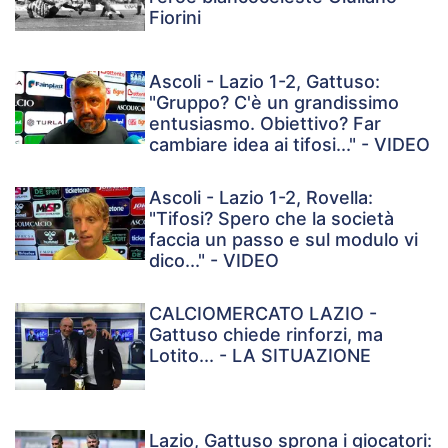
Fiorini
Ascoli - Lazio 1-2, Gattuso:
"Gruppo? C'è un grandissimo
entusiasmo. Obiettivo? Far
cambiare idea ai tifosi..." - VIDEO
Ascoli - Lazio 1-2, Rovella:
"Tifosi? Spero che la società
faccia un passo e sul modulo vi
dico..." - VIDEO
CALCIOMERCATO LAZIO -
Gattuso chiede rinforzi, ma
Lotito... - LA SITUAZIONE
Lazio, Gattuso sprona i giocatori: