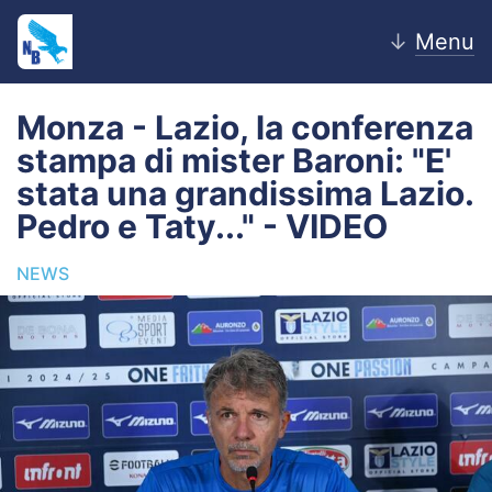
↓
Menu
Monza - Lazio, la conferenza
stampa di mister Baroni: "E'
Home
stata una grandissima Lazio.
Pedro e Taty..." - VIDEO
News
NEWS
Editoriale
Pagelle
Settore Giovanile
Lazio Women
Calciomercato