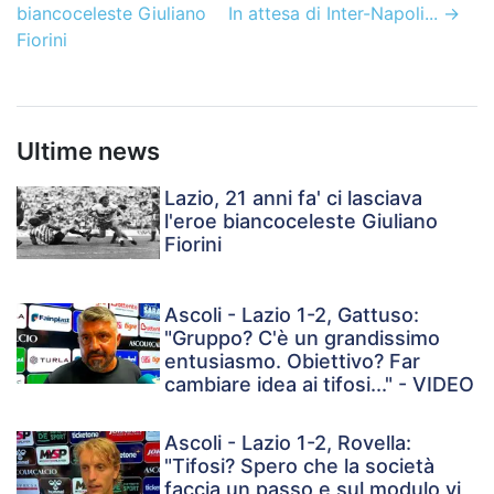
biancoceleste Giuliano
In attesa di Inter-Napoli...
→
Fiorini
Ultime news
Lazio, 21 anni fa' ci lasciava
l'eroe biancoceleste Giuliano
Fiorini
Ascoli - Lazio 1-2, Gattuso:
"Gruppo? C'è un grandissimo
entusiasmo. Obiettivo? Far
cambiare idea ai tifosi..." - VIDEO
Ascoli - Lazio 1-2, Rovella:
"Tifosi? Spero che la società
faccia un passo e sul modulo vi