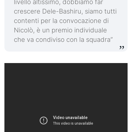
livello altissimo, dobbiamo far
crescere Dele-Bashiru, siamo tutti
contenti per la convocazione di
Nicolò, è un premio individuale
che va condiviso con la squadra”