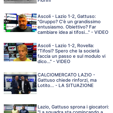
Fiorini
Ascoli - Lazio 1-2, Gattuso:
"Gruppo? C'è un grandissimo
entusiasmo. Obiettivo? Far
cambiare idea ai tifosi..." - VIDEO
Ascoli - Lazio 1-2, Rovella:
"Tifosi? Spero che la società
faccia un passo e sul modulo vi
dico..." - VIDEO
CALCIOMERCATO LAZIO -
Gattuso chiede rinforzi, ma
Lotito... - LA SITUAZIONE
Lazio, Gattuso sprona i giocatori:
"La squadra sta comincando a