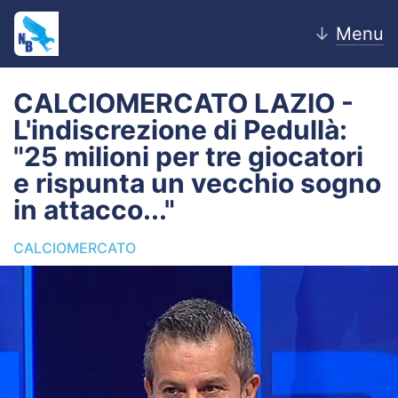
↓
Menu
CALCIOMERCATO LAZIO -
L'indiscrezione di Pedullà:
Home
"25 milioni per tre giocatori
e rispunta un vecchio sogno
News
in attacco..."
Editoriale
CALCIOMERCATO
Pagelle
Settore Giovanile
Lazio Women
Calciomercato