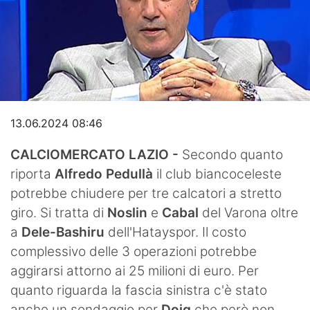
Video
13.06.2024 08:46
CALCIOMERCATO LAZIO -
Secondo quanto
riporta
Alfredo Pedullà
il club biancoceleste
potrebbe chiudere per tre calcatori a stretto
giro. Si tratta di
Noslin
e
Cabal
del Varona oltre
a
Dele-Bashiru
dell'Hatayspor. Il costo
complessivo delle 3 operazioni potrebbe
aggirarsi attorno ai 25 milioni di euro. Per
quanto riguarda la fascia sinistra c'è stato
anche un sondaggio per
Doig
che però non