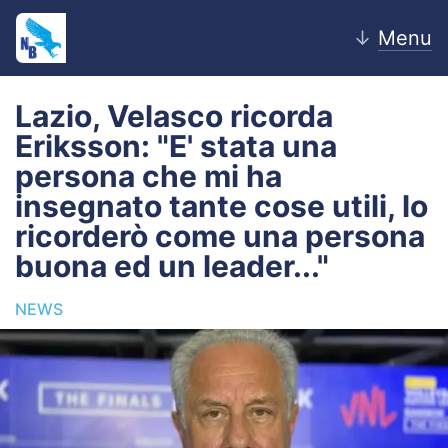
↓
Menu
Lazio, Velasco ricorda
Eriksson: "E' stata una
Home
persona che mi ha
insegnato tante cose utili, lo
News
ricorderò come una persona
Editoriale
buona ed un leader..."
Pagelle
NEWS
Settore Giovanile
Lazio Women
Calciomercato