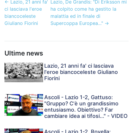
←
Lazio, 21 anni fa'
Lazio, De Grandis: "Di Eriksson mi
ci lasciava l'eroe
ha colpito come ha gestito la
biancoceleste
malattia ed in finale di
Giuliano Fiorini
Supercoppa Europea..."
→
Ultime news
Lazio, 21 anni fa' ci lasciava
l'eroe biancoceleste Giuliano
Fiorini
Ascoli - Lazio 1-2, Gattuso:
"Gruppo? C'è un grandissimo
entusiasmo. Obiettivo? Far
cambiare idea ai tifosi..." - VIDEO
Ascoli - Lazio 1-2, Rovella: