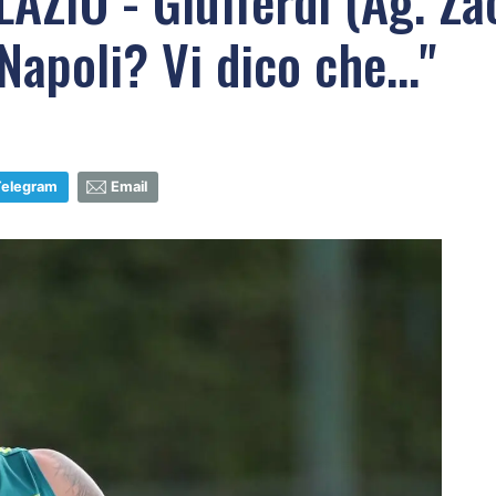
ZIO - Giufferdi (Ag. Za
Napoli? Vi dico che..."
Telegram
Email