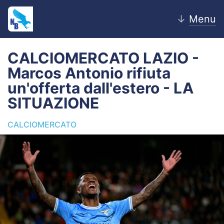
↓
Menu
CALCIOMERCATO LAZIO -
Marcos Antonio rifiuta
Home
un'offerta dall'estero - LA
SITUAZIONE
News
CALCIOMERCATO
Editoriale
Pagelle
Settore Giovanile
Lazio Women
Calciomercato