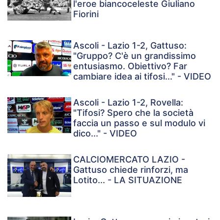
l'eroe biancoceleste Giuliano
Fiorini
Ascoli - Lazio 1-2, Gattuso:
"Gruppo? C'è un grandissimo
entusiasmo. Obiettivo? Far
cambiare idea ai tifosi..." - VIDEO
Ascoli - Lazio 1-2, Rovella:
"Tifosi? Spero che la società
faccia un passo e sul modulo vi
dico..." - VIDEO
CALCIOMERCATO LAZIO -
Gattuso chiede rinforzi, ma
Lotito... - LA SITUAZIONE