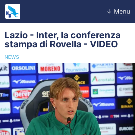
↓
Menu
Lazio - Inter, la conferenza
stampa di Rovella - VIDEO
Home
NEWS
News
Editoriale
Pagelle
Settore Giovanile
Lazio Women
Calciomercato