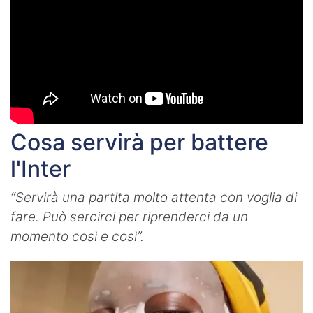
Cosa servirà per battere
l'Inter
“Servirà una partita molto attenta con voglia di
fare. Può sercirci per riprenderci da un
momento così e così”.