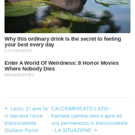
←
Lazio, 21 anni fa'
CALCIOMERCATO LAZIO -
ci lasciava l'eroe
Kamada cambia idea e apre ad
biancoceleste
una permanenza in biancoceleste
Giuliano Fiorini
- LA SITUAZIONE
→