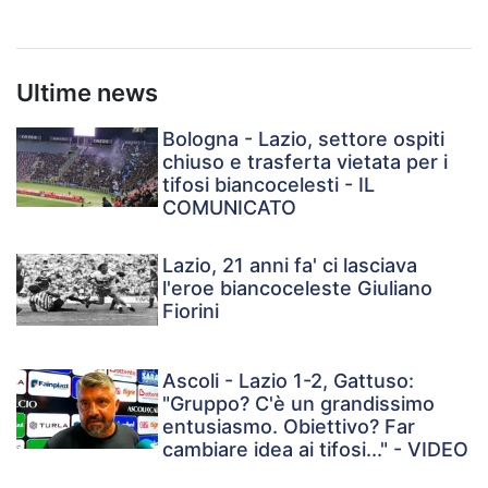
Ultime news
Bologna - Lazio, settore ospiti
chiuso e trasferta vietata per i
tifosi biancocelesti - IL
COMUNICATO
Lazio, 21 anni fa' ci lasciava
l'eroe biancoceleste Giuliano
Fiorini
Ascoli - Lazio 1-2, Gattuso:
"Gruppo? C'è un grandissimo
entusiasmo. Obiettivo? Far
cambiare idea ai tifosi..." - VIDEO