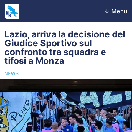
↓
Menu
Lazio, arriva la decisione del
Giudice Sportivo sul
Home
confronto tra squadra e
tifosi a Monza
News
NEWS
Editoriale
Pagelle
Settore Giovanile
Lazio Women
Calciomercato