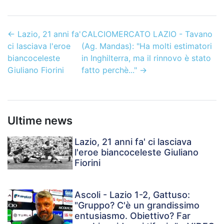
←
Lazio, 21 anni fa'
CALCIOMERCATO LAZIO - Tavano
ci lasciava l'eroe
(Ag. Mandas): "Ha molti estimatori
biancoceleste
in Inghilterra, ma il rinnovo è stato
Giuliano Fiorini
fatto perchè..."
→
Ultime news
Lazio, 21 anni fa' ci lasciava
l'eroe biancoceleste Giuliano
Fiorini
Ascoli - Lazio 1-2, Gattuso:
"Gruppo? C'è un grandissimo
entusiasmo. Obiettivo? Far