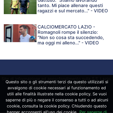
Gattuso: "Stiamo lavorando
tanto. Mi piace allenare questi
ragazzi e sul mercato..." - VIDEO
CALCIOMERCATO LAZIO -
Romagnoli rompe il silenzio:
"Non so cosa sta succedendo,
ma oggi mi alleno..." - VIDEO
Sito di informazione ed approfondimento sulla S.S. Lazio.
Questo sito o gli strumenti terzi da questo utilizzati si
Diretto da Franco Capodaglio
avvalgono di cookie necessari al funzionamento ed
utili alle finalità illustrate nella cookie policy. Se vuoi
saperne di più o negare il consenso a tutti o ad alcuni
Powered by
SpheraHouse
cookie, consulta la cookie policy. Chiudendo questo
banner acconsenti all'uso dei cookie.
Per saperne di