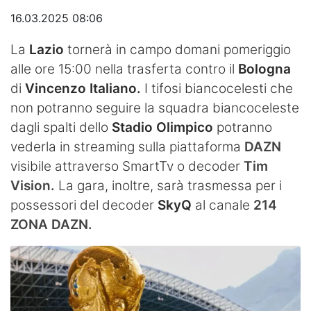
16.03.2025 08:06
Video
La
Lazio
tornerà in campo domani pomeriggio
alle ore 15:00 nella trasferta contro il
Bologna
di
Vincenzo Italiano.
I tifosi biancocelesti che
non potranno seguire la squadra biancoceleste
dagli spalti dello
Stadio Olimpico
potranno
vederla in streaming sulla piattaforma
DAZN
visibile attraverso SmartTv o decoder
Tim
Vision.
La gara, inoltre, sarà trasmessa per i
possessori del decoder
SkyQ
al canale
214
ZONA DAZN.