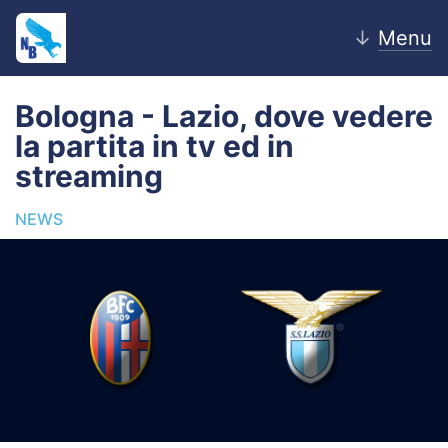
↓
Menu
Bologna - Lazio, dove vedere
la partita in tv ed in
Home
streaming
News
NEWS
Editoriale
Pagelle
Settore Giovanile
Lazio Women
Calciomercato