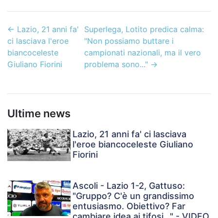
←
Lazio, 21 anni fa'
Superlega, Lotito predica calma:
ci lasciava l'eroe
"Non possiamo buttare i
biancoceleste
campionati nazionali, ma il vero
Giuliano Fiorini
problema sono..."
→
Ultime news
Lazio, 21 anni fa' ci lasciava
l'eroe biancoceleste Giuliano
Fiorini
Ascoli - Lazio 1-2, Gattuso:
"Gruppo? C'è un grandissimo
entusiasmo. Obiettivo? Far
cambiare idea ai tifosi..." - VIDEO