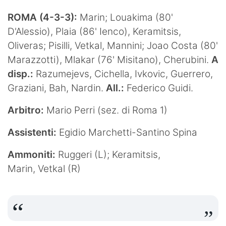
ROMA (4-3-3):
Marin; Louakima (80'
D'Alessio), Plaia (86' Ienco), Keramitsis,
Oliveras; Pisilli, Vetkal, Mannini; Joao Costa (80'
Marazzotti), Mlakar (76' Misitano), Cherubini.
A
disp.:
Razumejevs, Cichella, Ivkovic, Guerrero,
Graziani, Bah, Nardin.
All.:
Federico Guidi.
Arbitro:
Mario Perri (sez. di Roma 1)
Assistenti:
Egidio Marchetti-Santino Spina
Ammoniti:
Ruggeri (L); Keramitsis,
Marin, Vetkal (R)