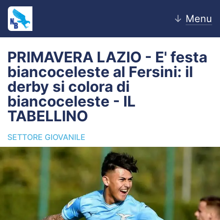
↓
Menu
PRIMAVERA LAZIO - E' festa
biancoceleste al Fersini: il
Home
derby si colora di
biancoceleste - IL
News
TABELLINO
Editoriale
SETTORE GIOVANILE
Pagelle
Settore Giovanile
Lazio Women
Calciomercato