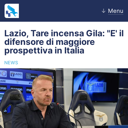
↓
Menu
Lazio, Tare incensa Gila: "E' il
difensore di maggiore
Home
prospettiva in Italia
News
NEWS
Editoriale
Pagelle
Settore Giovanile
Lazio Women
Calciomercato