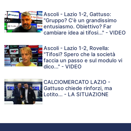
Ascoli - Lazio 1-2, Gattuso:
"Gruppo? C'è un grandissimo
entusiasmo. Obiettivo? Far
cambiare idea ai tifosi..." - VIDEO
Ascoli - Lazio 1-2, Rovella:
"Tifosi? Spero che la società
faccia un passo e sul modulo vi
dico..." - VIDEO
CALCIOMERCATO LAZIO -
Gattuso chiede rinforzi, ma
Lotito... - LA SITUAZIONE