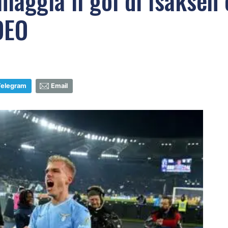
 omaggia il gol di Isakse
DEO
Telegram
Email