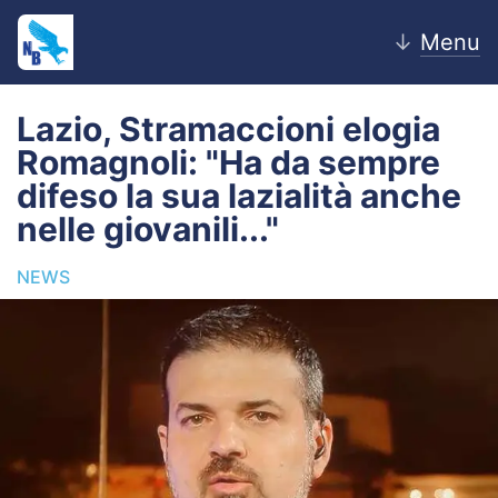
↓
Menu
Lazio, Stramaccioni elogia
Romagnoli: "Ha da sempre
Home
difeso la sua lazialità anche
nelle giovanili..."
News
NEWS
Editoriale
Pagelle
Settore Giovanile
Lazio Women
Calciomercato