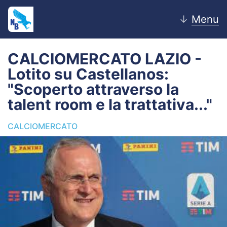
↓
Menu
CALCIOMERCATO LAZIO -
Lotito su Castellanos:
Home
"Scoperto attraverso la
talent room e la trattativa..."
News
CALCIOMERCATO
Editoriale
Pagelle
Settore Giovanile
Lazio Women
Calciomercato