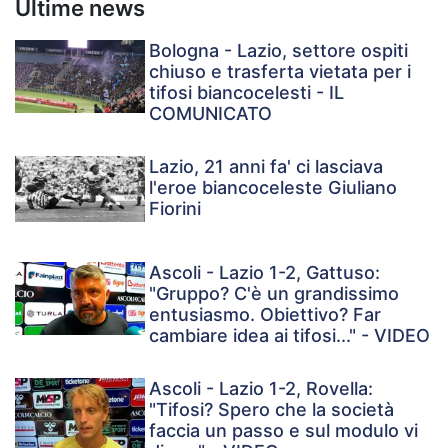
Ultime news
Bologna - Lazio, settore ospiti
chiuso e trasferta vietata per i
tifosi biancocelesti - IL
COMUNICATO
Lazio, 21 anni fa' ci lasciava
l'eroe biancoceleste Giuliano
Fiorini
Ascoli - Lazio 1-2, Gattuso:
"Gruppo? C'è un grandissimo
entusiasmo. Obiettivo? Far
cambiare idea ai tifosi..." - VIDEO
Ascoli - Lazio 1-2, Rovella:
"Tifosi? Spero che la società
faccia un passo e sul modulo vi