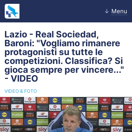
↓
Menu
Lazio - Real Sociedad,
Baroni: "Vogliamo rimanere
Home
protagonisti su tutte le
competizioni. Classifica? Si
News
gioca sempre per vincere..."
Editoriale
- VIDEO
Pagelle
VIDEO & FOTO
Settore Giovanile
Lazio Women
Calciomercato