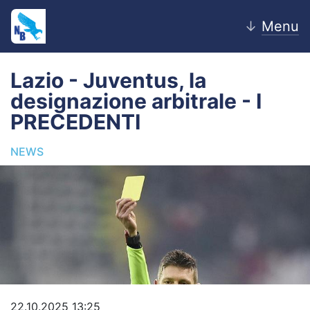
↓
Menu
Lazio - Juventus, la
designazione arbitrale - I
Home
PRECEDENTI
News
NEWS
Editoriale
Pagelle
Settore Giovanile
Lazio Women
Calciomercato
22.10.2025 13:25