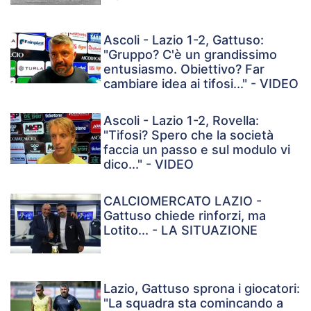
Ascoli - Lazio 1-2, Gattuso:
"Gruppo? C'è un grandissimo
entusiasmo. Obiettivo? Far
cambiare idea ai tifosi..." - VIDEO
Ascoli - Lazio 1-2, Rovella:
"Tifosi? Spero che la società
faccia un passo e sul modulo vi
dico..." - VIDEO
CALCIOMERCATO LAZIO -
Gattuso chiede rinforzi, ma
Lotito... - LA SITUAZIONE
Lazio, Gattuso sprona i giocatori:
"La squadra sta comincando a