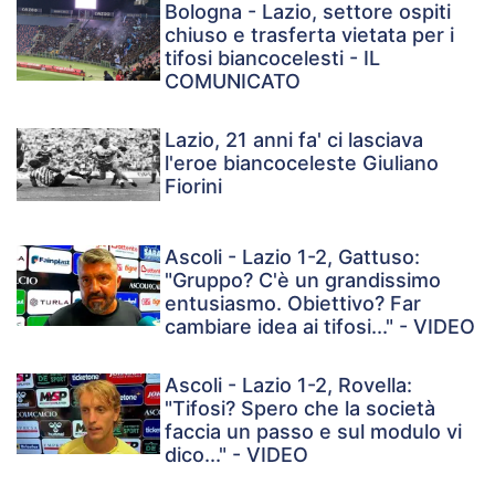
Bologna - Lazio, settore ospiti
chiuso e trasferta vietata per i
tifosi biancocelesti - IL
COMUNICATO
Lazio, 21 anni fa' ci lasciava
l'eroe biancoceleste Giuliano
Fiorini
Ascoli - Lazio 1-2, Gattuso:
"Gruppo? C'è un grandissimo
entusiasmo. Obiettivo? Far
cambiare idea ai tifosi..." - VIDEO
Ascoli - Lazio 1-2, Rovella:
"Tifosi? Spero che la società
faccia un passo e sul modulo vi
dico..." - VIDEO