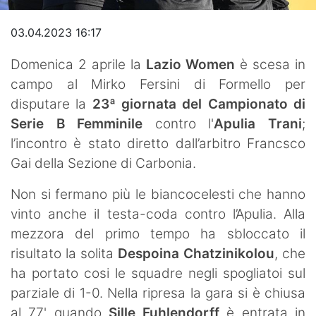
Video
03.04.2023 16:17
Domenica 2 aprile la
Lazio Women
è scesa in
campo al Mirko Fersini di Formello per
disputare la
23ª giornata del Campionato di
Serie B Femminile
contro l'
Apulia Trani
;
l’incontro è stato diretto dall’arbitro Francsco
Gai della Sezione di Carbonia.
Non si fermano più le biancocelesti che hanno
vinto anche il testa-coda contro l’Apulia. Alla
mezzora del primo tempo ha sbloccato il
risultato la solita
Despoina Chatzinikolou
, che
ha portato cosi le squadre negli spogliatoi sul
parziale di 1-0. Nella ripresa la gara si è chiusa
al 77' quando
Sille Fuhlendorff
è entrata in