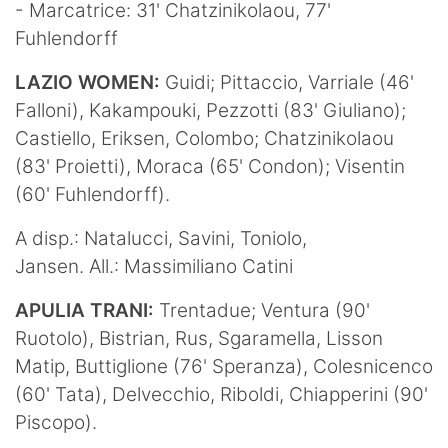
- Marcatrice: 31' Chatzinikolaou, 77'
Fuhlendorff
LAZIO WOMEN:
Guidi; Pittaccio, Varriale (46'
Falloni), Kakampouki, Pezzotti (83' Giuliano);
Castiello, Eriksen, Colombo; Chatzinikolaou
(83' Proietti), Moraca (65' Condon); Visentin
(60' Fuhlendorff).
A disp.: Natalucci, Savini, Toniolo,
Jansen. All.: Massimiliano Catini
APULIA TRANI:
Trentadue; Ventura (90'
Ruotolo), Bistrian, Rus, Sgaramella, Lisson
Matip, Buttiglione (76' Speranza), Colesnicenco
(60' Tata), Delvecchio, Riboldi, Chiapperini (90'
Piscopo).