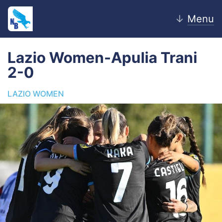
↓
Menu
Lazio Women-Apulia Trani
2-0
Home
LAZIO WOMEN
News
Editoriale
Pagelle
Settore Giovanile
Lazio Women
Calciomercato