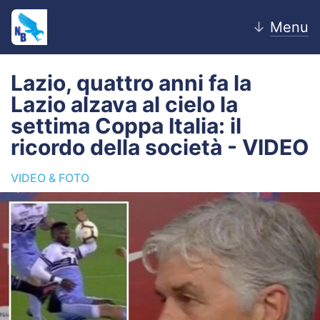
↓
Menu
Lazio, quattro anni fa la
Lazio alzava al cielo la
Home
settima Coppa Italia: il
ricordo della società - VIDEO
News
VIDEO & FOTO
Editoriale
Pagelle
Settore Giovanile
Lazio Women
Calciomercato