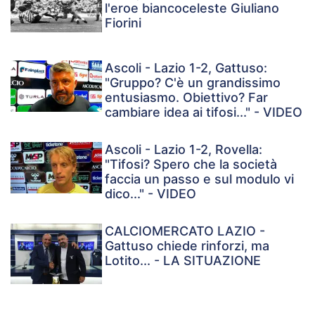
l'eroe biancoceleste Giuliano
Fiorini
Ascoli - Lazio 1-2, Gattuso:
"Gruppo? C'è un grandissimo
entusiasmo. Obiettivo? Far
cambiare idea ai tifosi..." - VIDEO
Ascoli - Lazio 1-2, Rovella:
"Tifosi? Spero che la società
faccia un passo e sul modulo vi
dico..." - VIDEO
CALCIOMERCATO LAZIO -
Gattuso chiede rinforzi, ma
Lotito... - LA SITUAZIONE