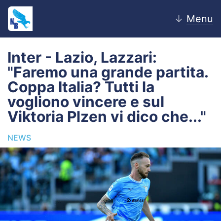
↓
Menu
Inter - Lazio, Lazzari:
"Faremo una grande partita.
Home
Coppa Italia? Tutti la
vogliono vincere e sul
News
Viktoria Plzen vi dico che..."
Editoriale
NEWS
Pagelle
Settore Giovanile
Lazio Women
Calciomercato