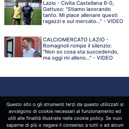
Lazio - Civita Castellana 6-0,
Gattuso: "Stiamo lavorando
tanto. Mi piace allenare questi
ragazzi e sul mercato..." - VIDEO
CALCIOMERCATO LAZIO -
Romagnoli rompe il silenzio:
"Non so cosa sta succedendo,
ma oggi mi alleno..." - VIDEO
Sito di informazione ed approfondimento sulla S.S. Lazio.
Questo sito o gli strumenti terzi da questo utilizzati si
Diretto da Franco Capodaglio
avvalgono di cookie necessari al funzionamento ed
utili alle finalità illustrate nella cookie policy. Se vuoi
Powered by
SpheraHouse
saperne di più o negare il consenso a tutti o ad alcuni