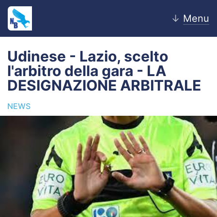
↓
Menu
Udinese - Lazio, scelto
l'arbitro della gara - LA
Home
DESIGNAZIONE ARBITRALE
News
NEWS
Editoriale
Pagelle
Settore Giovanile
Lazio Women
Calciomercato