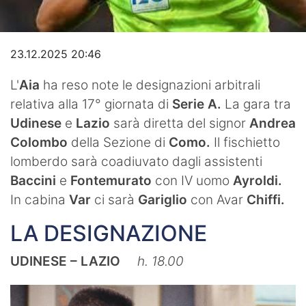
Video
23.12.2025 20:46
L'
Aia
ha reso note le designazioni arbitrali
relativa alla 17° giornata di
Serie A.
La gara tra
Udinese
e
Lazio
sarà diretta del signor
Andrea
Colombo
della Sezione di
Como.
Il fischietto
lomberdo sarà coadiuvato dagli assistenti
Baccini
e
Fontemurato
con IV uomo
Ayroldi.
In cabina
Var
ci sarà
Gariglio
con Avar
Chiffi.
LA DESIGNAZIONE
UDINESE – LAZIO
h. 18.00