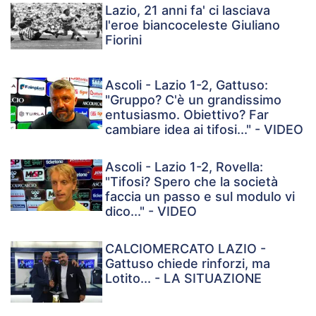
Lazio, 21 anni fa' ci lasciava
l'eroe biancoceleste Giuliano
Fiorini
Ascoli - Lazio 1-2, Gattuso:
"Gruppo? C'è un grandissimo
entusiasmo. Obiettivo? Far
cambiare idea ai tifosi..." - VIDEO
Ascoli - Lazio 1-2, Rovella:
"Tifosi? Spero che la società
faccia un passo e sul modulo vi
dico..." - VIDEO
CALCIOMERCATO LAZIO -
Gattuso chiede rinforzi, ma
Lotito... - LA SITUAZIONE