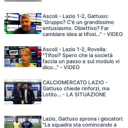
Ascoli - Lazio 1-2, Gattuso:
"Gruppo? C'è un grandissimo
entusiasmo. Obiettivo? Far
cambiare idea ai tifosi..." - VIDEO
Ascoli - Lazio 1-2, Rovella:
"Tifosi? Spero che la società
faccia un passo e sul modulo vi
dico..." - VIDEO
CALCIOMERCATO LAZIO -
Gattuso chiede rinforzi, ma
Lotito... - LA SITUAZIONE
Lazio, Gattuso sprona i giocatori:
"La squadra sta comincando a