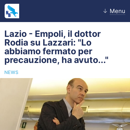
↓
Menu
Lazio - Empoli, il dottor
Rodia su Lazzari: "Lo
Home
abbiamo fermato per
precauzione, ha avuto..."
News
NEWS
Editoriale
Pagelle
Settore Giovanile
Lazio Women
Calciomercato