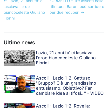
←
Lazio, 21 anni fa' ci
FORMELLO - Tre assenti nella
lasciava l'eroe
rifinitura: Baroni può sorridere
biancoceleste Giuliano
per due recuperi
→
Fiorini
Ultime news
Lazio, 21 anni fa' ci lasciava
l'eroe biancoceleste Giuliano
Fiorini
Ascoli - Lazio 1-2, Gattuso:
"Gruppo? C'è un grandissimo
entusiasmo. Obiettivo? Far
cambiare idea ai tifosi..." - VIDEO
Ascoli - Lazio 1-2, Rovella: