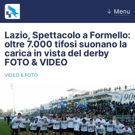
↓
Menu
Lazio, Spettacolo a Formello:
oltre 7.000 tifosi suonano la
Home
carica in vista del derby
FOTO & VIDEO
News
VIDEO & FOTO
Editoriale
Pagelle
Settore Giovanile
Lazio Women
Calciomercato