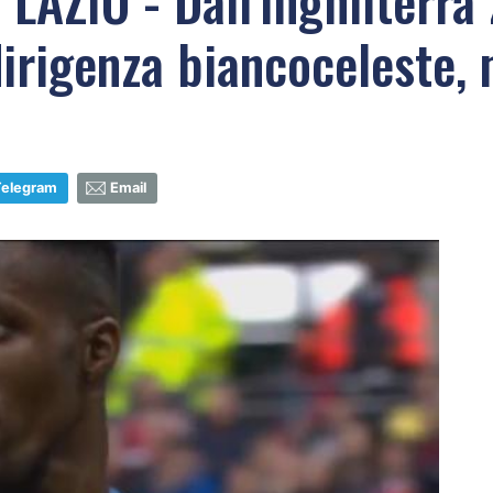
AZIO - Dall'Inghilterra
irigenza biancoceleste, 
Telegram
Email