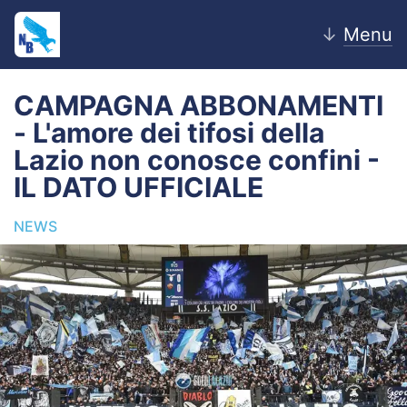
↓
Menu
CAMPAGNA ABBONAMENTI
- L'amore dei tifosi della
Home
Lazio non conosce confini -
IL DATO UFFICIALE
News
NEWS
Editoriale
Pagelle
Settore Giovanile
Lazio Women
Calciomercato