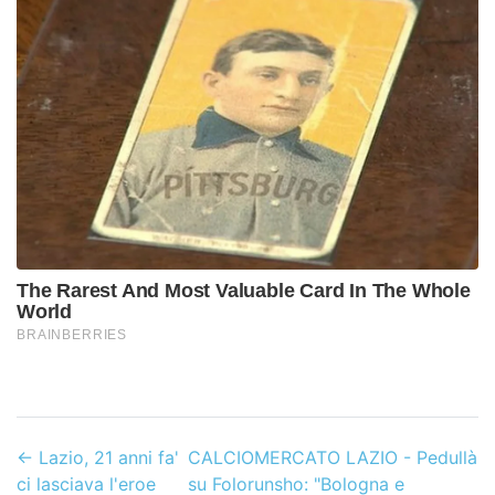
←
Lazio, 21 anni fa'
CALCIOMERCATO LAZIO - Pedullà
ci lasciava l'eroe
su Folorunsho: "Bologna e