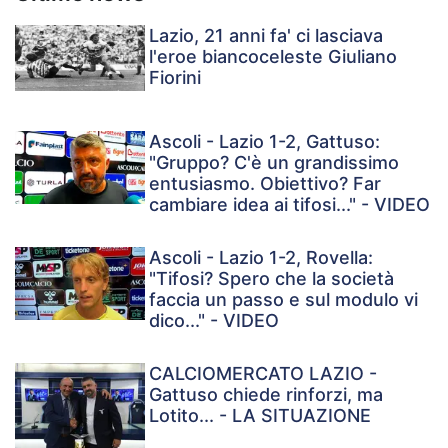
Lazio, 21 anni fa' ci lasciava
l'eroe biancoceleste Giuliano
Fiorini
Ascoli - Lazio 1-2, Gattuso:
"Gruppo? C'è un grandissimo
entusiasmo. Obiettivo? Far
cambiare idea ai tifosi..." - VIDEO
Ascoli - Lazio 1-2, Rovella:
"Tifosi? Spero che la società
faccia un passo e sul modulo vi
dico..." - VIDEO
CALCIOMERCATO LAZIO -
Gattuso chiede rinforzi, ma
Lotito... - LA SITUAZIONE