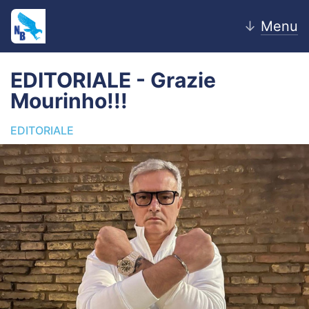
↓
Menu
EDITORIALE - Grazie
Mourinho!!!
Home
EDITORIALE
News
Editoriale
Pagelle
Settore Giovanile
Lazio Women
Calciomercato