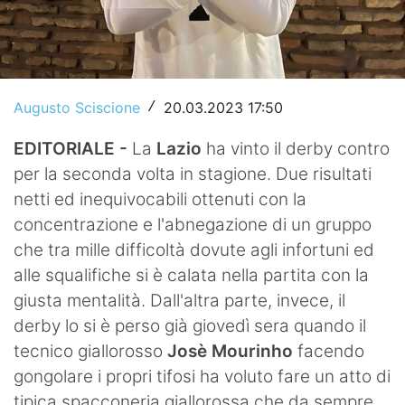
Video
Augusto Sciscione
20.03.2023 17:50
/
EDITORIALE -
La
Lazio
ha vinto il derby contro
per la seconda volta in stagione. Due risultati
netti ed inequivocabili ottenuti con la
concentrazione e l'abnegazione di un gruppo
che tra mille difficoltà dovute agli infortuni ed
alle squalifiche si è calata nella partita con la
giusta mentalità. Dall'altra parte, invece, il
derby lo si è perso già giovedì sera quando il
tecnico giallorosso
Josè Mourinho
facendo
gongolare i propri tifosi ha voluto fare un atto di
tipica spacconeria giallorossa che da sempre