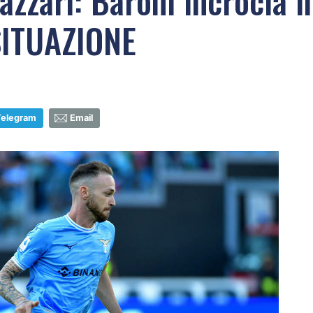
Lazzari: Baroni incrocia i
 SITUAZIONE
Telegram
Email