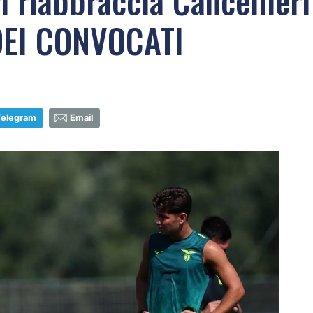
ri riabbraccia Cancellieri
 DEI CONVOCATI
Telegram
Email