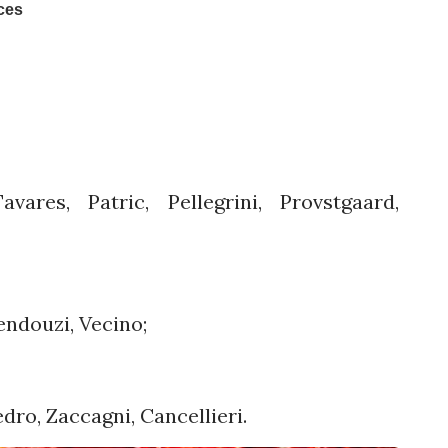
vares, Patric, Pellegrini, Provstgaard,
endouzi, Vecino;
edro, Zaccagni, Cancellieri.