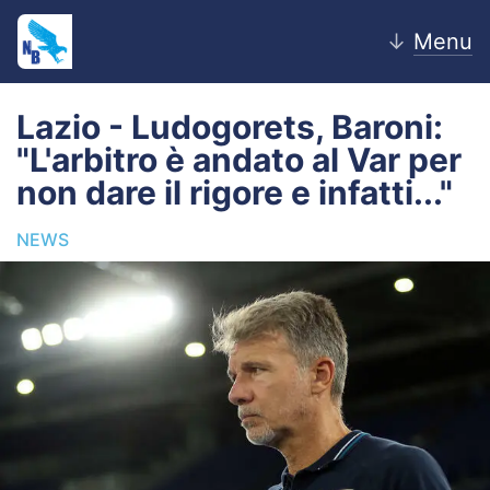
↓
Menu
Lazio - Ludogorets, Baroni:
"L'arbitro è andato al Var per
Home
non dare il rigore e infatti..."
News
NEWS
Editoriale
Pagelle
Settore Giovanile
Lazio Women
Calciomercato